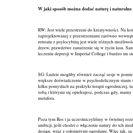
W jaki sposób można dodać naturę i naturalne o
RW: Jest wiele przestrzeni do kreatywności. Na ko
zaprojektowanej z przestrzeniami zarówno wewnątr
retreatu z psylocybiną jest wiele różnych możliwoś
drzew, prawdziwe zanurzenie się w życiu lasu. Sa
leczeniu depresji w Imperial College i bardzo im si
SG: Ludzie mogliby również zacząć sesje w pomies
większe doświadczenie w psychodelicznym stanie 
kilku pomysłach na praktyki terapii ogrodniczej, ta
sobą i którymi się opiekujesz, podczas gdy, mamy
metafora.
Poza tym Ros i ja uczestniczyliśmy w świetnej ro
ambicji, jeśli chodzi o włączenie natury do ich mo
design, wraz z osłoniętymi ogrodami. Więc tak, są