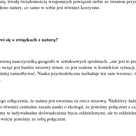
turą, trwałą świadomością wzajemnych powiązań siebie ze światem przyr
 łono natury, co samo w sobie jest również korzystne.
wi się o związkach z naturą?
iwioną nauczycielką geografii w sztruksowych spodniach, „nie jest to 
 wciąż jest bardzo niszowy temat, co jest szalone w kontekście sytuacji,
 dalej zaniedbywać. Nauka psychodeliczna naśladuje ten sam wzorzec, t
.
 odłączenia, że ​​natura jest uważana za rzecz niszową. Niektórzy lud
to również centralna zasada nauki o ekologii, że jesteśmy połączeni z 
my te indywidualne doświadczenia bycia oddzielonymi, ale to oddzieleni
iście jesteśmy ze sobą połączeni.