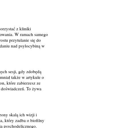
rzystać z kliniki
gotowania. W ramach samego
ostu przytulanie się do
adaniu nad psylocybiną w
nych sesji, gdy zdobędą
mniał także w artykule o
on, które zabierzesz ze
ch doświadczeń. To żywa
ny skalą ich wizji i
a, który zadba o biofilny
ia psychodelicznego.