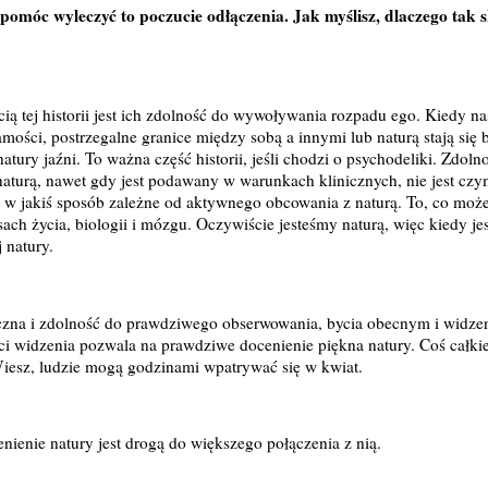
pomóc wyleczyć to poczucie odłączenia. Jak myślisz, dlaczego tak s
ścią tej historii jest ich zdolność do wywoływania rozpadu ego. Kiedy na
mości, postrzegalne granice między sobą a innymi lub naturą stają się
natury jaźni. To ważna część historii, jeśli chodzi o psychodeliki. Zdol
naturą, nawet gdy jest podawany w warunkach klinicznych, nie jest cz
 w jakiś sposób zależne od aktywnego obcowania z naturą. To, co może s
h życia, biologii i mózgu. Oczywiście jesteśmy naturą, więc kiedy jes
 natury.
czna i zdolność do prawdziwego obserwowania, bycia obecnym i widzen
ości widzenia pozwala na prawdziwe docenienie piękna natury. Coś całk
Wiesz, ludzie mogą godzinami wpatrywać się w kwiat.
enienie natury jest drogą do większego połączenia z nią.