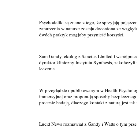
Psychodeliki są znane z tego, że sprzyjają połącze
zanurzenia w naturze została doceniona ze względ
dwóch praktyk mogłoby przynieść korzyści.
Sam Gandy, ekolog z Sanctus Limited i współprac
dyrektor kliniczny Instytutu Synthesis, zakończyl
leczenia.
W przeglądzie opublikowanym w Health Psychology O
immersyjnej oraz proponują sposoby bezpiecznego
procesie badają, dlaczego kontakt z naturą jest ta
Lucid News rozmawiał z Gandy i Watts o tym przegl