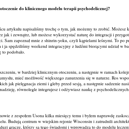
toczenie do klinicznego modelu terapii psychodelicznej?
ńcu artykułu napisaliśmy trochę o tym, jak możemy to zrobić. Możesz ko
z jak i zewnątrz, lub możesz wykorzystać naturę do integracji i przy
ci. Sam zapoznał mnie z shinrin-yoku, czyli kąpielami leśnymi. To po pr
m i ja spędziliśmy weekend integracyjny z ludźmi biorącymi udział w b
ę to podobało.
zczeniu, w bardziej klinicznym otoczeniu, a następnie w ramach kolej
umysłu, mieć możliwość większego zanurzenia się w naturze. Ros wspo
kich jak pielęgnacja ziemi i gleby przed sesją, a następnie sadzenie nasi
 nadzieję, równolegle integrujesz i odżywiasz naukę z psychodeliczny
zmowie z zespołem Usona kilka miesięcy temu i byłem naprawdę zaskoczo
delu. Budują centrum w wiejskim rejonie Wisconsin i zatrudnili architekt
 duzi gracze, którzy są tego świadomi i wprowadzą to do modelu leczen