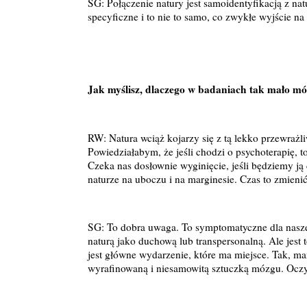
SG: Połączenie natury jest samoidentyfikacją z na
specyficzne i to nie to samo, co zwykłe wyjście na
Jak myślisz, dlaczego w badaniach tak mało mó
RW: Natura wciąż kojarzy się z tą lekko przewrażl
Powiedziałabym, że jeśli chodzi o psychoterapię, to
Czeka nas dosłownie wyginięcie, jeśli będziemy ją
naturze na uboczu i na marginesie. Czas to zmienić
SG: To dobra uwaga. To symptomatyczne dla naszego
naturą jako duchową lub transpersonalną. Ale jest 
jest główne wydarzenie, które ma miejsce. Tak, ma
wyrafinowaną i niesamowitą sztuczką mózgu. Oczyw