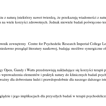
niu z naturą (niektórzy nawet twierdzą, że przekazują wiadomości z natu
u na wiele korzyści zdrowotnych. Jednak niewiele badań poświęcono te
ownik zewnętrzny Centre for Psychedelic Research Imperial College Lo
i niedawno przegląd literatury naukowej, badając możliwe synergiczne 
pen, Gandy i Watts przedstawiają nakładające się korzyści terapii ps
 wprowadzenia elementów i praktyk natury do klinicznych badań psyc
k ważny dla dobrostanu ludzi i prawdopodobnie dla naszego dalszego istn
ądzie i jego implikacjach dla przyszłych badań w terapii psychodelicz