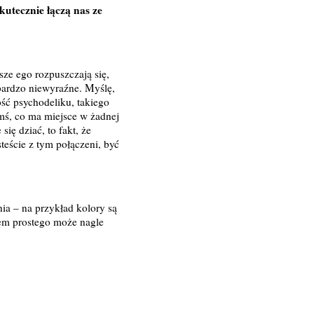
kutecznie łączą nas ze
sze ego rozpuszczają się,
 bardzo niewyraźne. Myślę,
ność psychodeliku, takiego
ymś, co ma miejsce w żadnej
ię dziać, to fakt, że
teście z tym połączeni, być
ia – na przykład kolory są
iem prostego może nagle