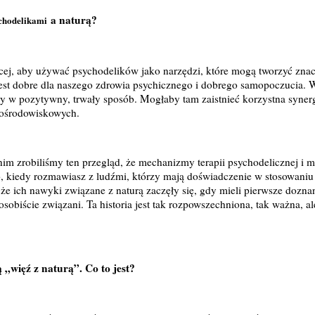
a naturą?
chodelikami
ej, aby używać psychodelików jako narzędzi, które mogą tworzyć zna
jest dobre dla naszego zdrowia psychicznego i dobrego samopoczucia.
y w pozytywny, trwały sposób. Mogłaby tam zaistnieć korzystna synerg
rośrodowiskowych.
m zrobiliśmy ten przegląd, że mechanizmy terapii psychodelicznej i m
, kiedy rozmawiasz z ludźmi, którzy mają doświadczenie w stosowaniu
 że ich nawyki związane z naturą zaczęły się, gdy mieli pierwsze dozna
ą osobiście związani. Ta historia jest tak rozpowszechniona, tak ważna, al
 „więź z naturą”. Co to jest?