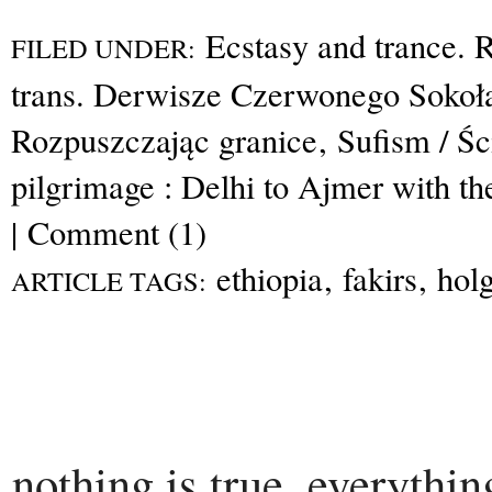
Ecstasy and trance. R
FILED UNDER:
trans. Derwisze Czerwonego Sokoł
Rozpuszczając granice
,
Sufism / Ś
pilgrimage : Delhi to Ajmer with th
|
Comment (1)
ethiopia
,
fakirs
,
hol
ARTICLE TAGS:
nothing is true, everythin