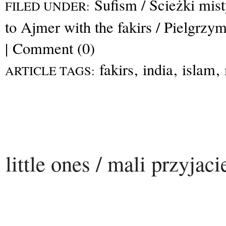
Sufism / Ścieżki mis
FILED UNDER:
to Ajmer with the fakirs / Pielgrzy
|
Comment (0)
fakirs
,
india
,
islam
,
ARTICLE TAGS:
little ones / mali przyjaci