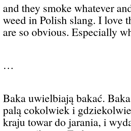
and they smoke whatever an
weed in Polish slang. I love t
are so obvious. Especially w
…
Baka uwielbiają bakać. Baka
palą cokolwiek i gdziekolwi
kraju towar do jarania, i wyda