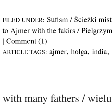
Sufism / Ścieżki mis
FILED UNDER:
to Ajmer with the fakirs / Pielgrzy
|
Comment (1)
ajmer
,
holga
,
india
,
ARTICLE TAGS:
with many fathers / wiel