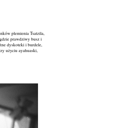
nków plemienia Tsatzila,
, gdzie prawdziwy busz i
ne dyskoteki i burdele,
rzy użyciu ayahuaski,