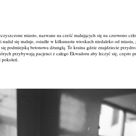
czyszczone miasto, nazwane na cześć malujących się na czerwono czło
e i nadal się maluje, osiadłe w kilkunastu wioskach niedaleko od miasta
 się podmiejską betonowa dżunglą. To kraina gdzie znajdziecie przydroż
tórych przybywają pacjenci z całego Ekwadoru aby leczyć się, często p
d pokoleń.