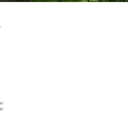
-
ne:
ła;