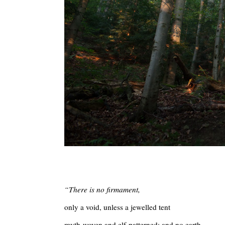
“There is no firmament,
only a void, unless a jewelled tent
myth-woven and elf-patterned; and no earth,