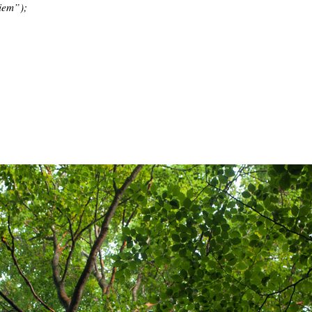
iem”);