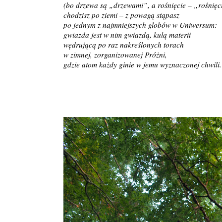
(bo drzewa są „drzewami”, a rośnięcie – „rośnięc
chodzisz po ziemi – z powagą stąpasz
po jednym z najmniejszych globów w Uniwersum:
gwiazda jest w nim gwiazdą, kulą materii
wędrującą po raz nakreślonych torach
w zimnej, zorganizowanej Próżni,
gdzie atom każdy ginie w jemu wyznaczonej chwili.