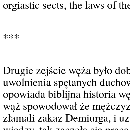
orgiastic sects, the laws of t
***
Drugie zejście węża było d
uwolnienia spętanych duchowy
opowiada biblijna historia w
wąż spowodował że mężczyzn
złamali zakaz Demiurga, i u
wiedzy, tak zaczęła się pra