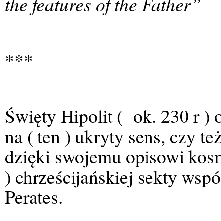
the features of the Father”
***
Święty Hipolit ( ok. 230 r 
na ( ten ) ukryty sens, czy 
dzięki swojemu opisowi kosm
) chrześcijańskiej sekty wsp
Perates.