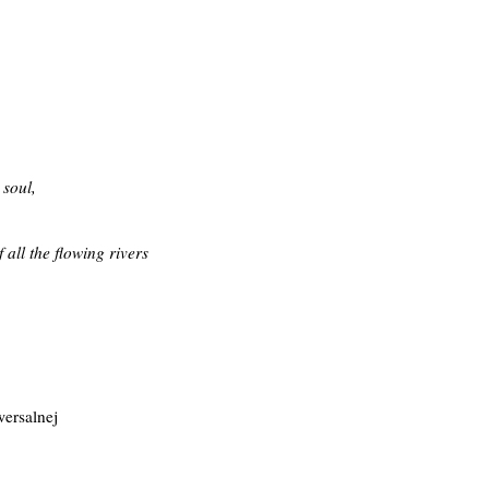
 soul,
 all the flowing rivers
ersalnej