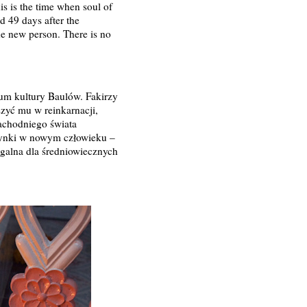
is is the time when soul of
nd 49 days after the
 the new person. There is no
rum kultury Baulów. Fakirzy
szyć mu w reinkarnacji,
achodniego świata
szynki w nowym człowieku –
ągalna dla średniowiecznych