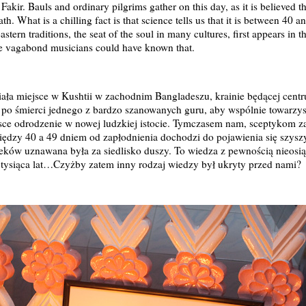
kir. Bauls and ordinary pilgrims gather on this day, as it is believed th
h. What is a chilling fact is that science tells us that it is between 40 a
astern traditions, the seat of the soul in many cultures, first appears in
ate vagabond musicians could have known that.
iała miejsce w Kushtii w zachodnim Bangladeszu, krainie będącej cent
ni po śmierci jednego z bardzo szanowanych guru, aby wspólnie towarzy
jsce odrodzenie w nowej ludzkiej istocie. Tymczasem nam, sceptykom z
między 40 a 49 dniem od zapłodnienia dochodzi do pojawienia się szy
wieków uznawana była za siedlisko duszy. To wiedza z pewnością nieosi
 tysiąca lat…Czyżby zatem inny rodzaj wiedzy był ukryty przed nami?