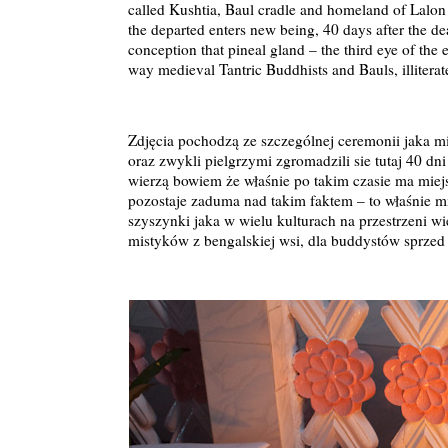
called Kushtia, Baul cradle and homeland of Lalon Fa
the departed enters new being, 40 days after the deat
conception that pineal gland – the third eye of the e
way medieval Tantric Buddhists and Bauls, illiter
Zdjęcia pochodzą ze szczególnej ceremonii jaka m
oraz zwykli pielgrzymi zgromadzili sie tutaj 40 d
wierzą bowiem że właśnie po takim czasie ma mie
pozostaje zaduma nad takim faktem – to właśnie 
szyszynki jaka w wielu kulturach na przestrzeni 
mistyków z bengalskiej wsi, dla buddystów sprzed