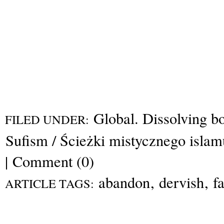
Global. Dissolving b
FILED UNDER:
Sufism / Ścieżki mistycznego islam
|
Comment (0)
abandon
,
dervish
,
f
ARTICLE TAGS: