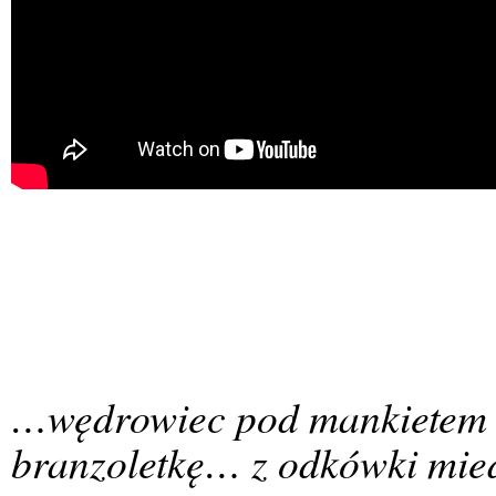
…wędrowiec pod mankietem o
branzoletkę… z odkówki mie