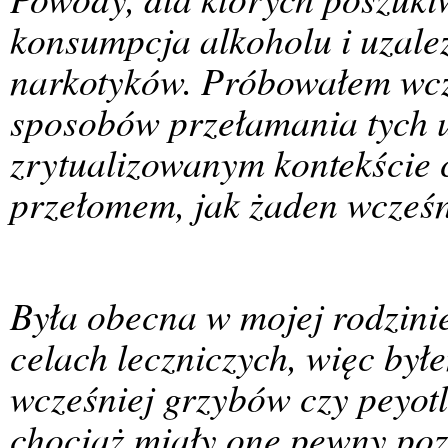
konsumpcja alkoholu i uzależ
narkotyków. Próbowałem wcze
sposobów przełamania tych u
zrytualizowanym kontekście 
przełomem, jak żaden wcześn
Była obecna w mojej rodzinie
celach leczniczych, więc był
wcześniej grzybów czy peyot
chociaż miały one pewny po